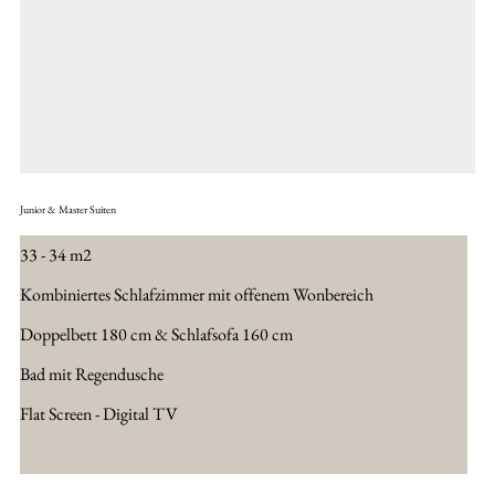
Junior & Master Suiten
33 - 34 m2
Kombiniertes Schlafzimmer mit offenem Wonbereich
Doppelbett 180 cm & Schlafsofa 160 cm
Bad mit Regendusche
Flat Screen - Digital TV